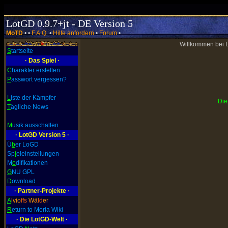
LotGD 0.9.7+jt - DE Version 5
MoTD
• •
F.A.Q.
•
Hilfe anfordern
•
Forum
•
Willkommen bei L
S
tartseite
· Das Spiel ·
C
harakter erstellen
P
asswort vergessen?
L
iste der Kämpfer
Die
T
ägliche News
M
usik ausschalten
· LotGD Version 5 ·
Ü
b
er LoGD
Sp
i
eleinstellungen
M
o
difikationen
G
NU GPL
D
ownload
· Partner-Projekte ·
A
l
vio
ffs
Wä
ld
er
R
eturn to Moria Wiki
· Die LotGD-Welt ·