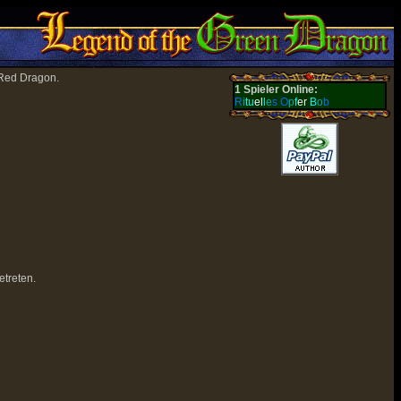
 Red Dragon.
1 Spieler Online:
R
i
tu
el
l
e
s
O
p
f
er
B
o
b
treten.