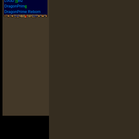
LoGD
N
etz
DragonPrim
e
DragonPrime Reborn