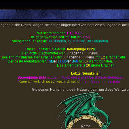
egend of the Green Dragon, schamlos abgekupfert von Seth Able's Legend of the
Wir schreiben den
1.12.1002
.
Die gegenwärtige Zeit im Dorf ist
16:53
.
Nächster neuer Tag in:
00 Stunden, 17 Minuten, 30 Sekunden
.
Unser jüngster Spieler ist
Bauernjunge Bubi
!
Der letzte Drachentöter war
Sc
ha
tten
ha
nd
A
y
u
m
i
.
 Spielerin mit den meisten Drachenkills:
Sc
ha
tten
ha
nd
A
y
u
m
i
mit
12
Drachenkills.
Der beste Arenakämpfer:
R
i
tu
el
l
e
s
O
p
f
er
B
o
b
mit
67
Kampfpunkten.
Es starben bereits
28
grüne Drachen.
Letzte Neuigkeiten:
Bauernjunge Bubi
wurde im Wald von Dampf Geist niedergemetzelt.
"
Kann ich wirklich
so
schwächlich sein?
", heult Bauernjunge Bubi.
Gib deinen Namen und dein Passwort ein, um diese Welt zu be
N
ame: